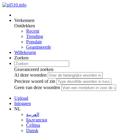
Verkennen
Ontdekken
Recent
Trending
Populair
Geanimeerde
Willekeurig
Zoeken
Geavanceerd zoeken
Al deze woorden
Precieze woord of zin
Geen van deze woorden
Upload
Inloggen
NL
العربية
Български
Čeština
Dansk