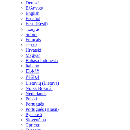
Deutsch
Ελληνικά
English
Español
Eesti (Eesti)
فارسی
Suomi
Français
עברית
Hrvatski
Magyar
Bahasa Indonesia
Italiano
日本語
한국어
Lietuvių (Lietuva)
‪Norsk Bokmål‬
Nederlands
Polski
Português
Português (Brasil)
Русский
Slovenčina
Српски