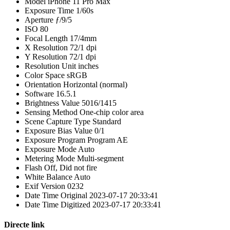
Model
iPhone 11 Pro Max
Exposure Time
1/60s
Aperture
ƒ/9/5
ISO
80
Focal Length
17/4mm
X Resolution
72/1 dpi
Y Resolution
72/1 dpi
Resolution Unit
inches
Color Space
sRGB
Orientation
Horizontal (normal)
Software
16.5.1
Brightness Value
5016/1415
Sensing Method
One-chip color area
Scene Capture Type
Standard
Exposure Bias Value
0/1
Exposure Program
Program AE
Exposure Mode
Auto
Metering Mode
Multi-segment
Flash
Off, Did not fire
White Balance
Auto
Exif Version
0232
Date Time Original
2023-07-17 20:33:41
Date Time Digitized
2023-07-17 20:33:41
Directe link