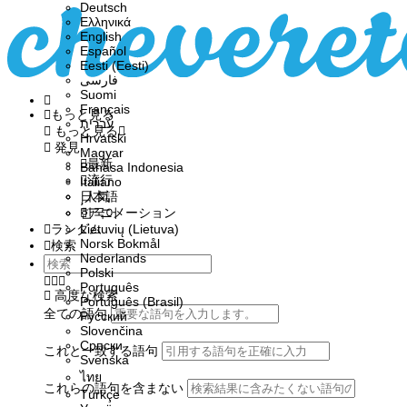
Deutsch
Ελληνικά
English
Español
Eesti (Eesti)
فارسی
Suomi
Français
もっと見る
עברית
もっと見る
Hrvatski
発見
Magyar
最新
Bahasa Indonesia
流行
Italiano
日本語
人気
한국어
アニメーション
ランダム
Lietuvių (Lietuva)
‪Norsk Bokmål‬
検索
Nederlands
Polski
Português
高度な検索
Português (Brasil)
全ての語句
Русский
Slovenčina
Српски
これと一致する語句
Svenska
ไทย
これらの語句を含まない
Türkçe