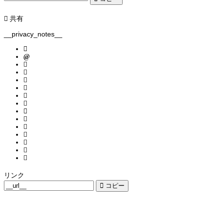
共有
__privacy_notes__
リンク
コピー