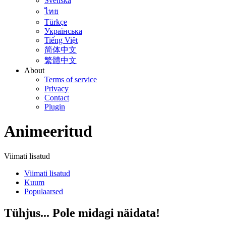
Svenska
ไทย
Türkçe
Українська
Tiếng Việt
简体中文
繁體中文
About
Terms of service
Privacy
Contact
Plugin
Animeeritud
Viimati lisatud
Viimati lisatud
Kuum
Populaarsed
Tühjus... Pole midagi näidata!