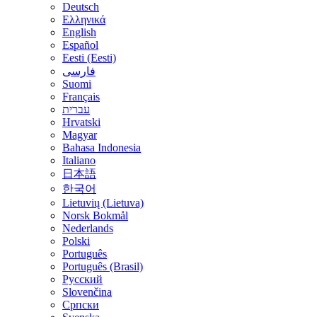
Deutsch
Ελληνικά
English
Español
Eesti (Eesti)
فارسی
Suomi
Français
עברית
Hrvatski
Magyar
Bahasa Indonesia
Italiano
日本語
한국어
Lietuvių (Lietuva)
‪Norsk Bokmål‬
Nederlands
Polski
Português
Português (Brasil)
Русский
Slovenčina
Српски