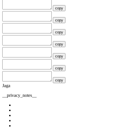
copy
copy
copy
copy
copy
copy
copy
Jaga
__privacy_notes__