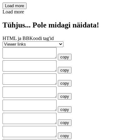
Load more
Load more
Tühjus... Pole midagi näidata!
HTML ja BBKoodi tag'id
copy
copy
copy
copy
copy
copy
copy