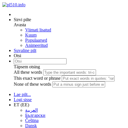
Sirvi pilte
Avasta
Viimati lisatud
Kuum
Populaarsed
Animeeritud
Suvaline pilt
Otsi
Täpsem otsing
All these words
This exact word or phrase
None of these words
Lae pilt...
Logi sisse
ET (EE)
العربية
Български
Čeština
Dansk